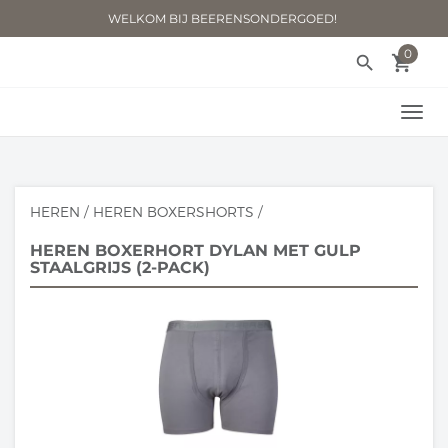
WELKOM BIJ BEERENSONDERGOED!
0
search
local_grocery_store
TOGG
NAVI
HEREN
/
HEREN BOXERSHORTS
/
HEREN BOXERHORT DYLAN MET GULP
STAALGRIJS (2-PACK)