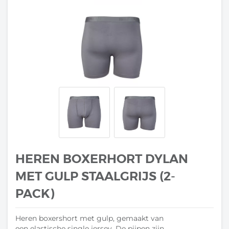
HEREN BOXERHORT DYLAN
MET GULP STAALGRIJS (2-
PACK)
Heren boxershort met gulp, gemaakt van
een elastische single jersey. De pijpen zijn