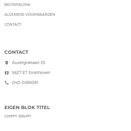
BEGINPAGINA
ALGEMENE VOORWAARDEN
CONTACT
CONTACT
Auvergnelaan 25
room
5627 ET Eindhoven
map
040-2485081
call
EIGEN BLOK TITEL
Lorem Ipsum