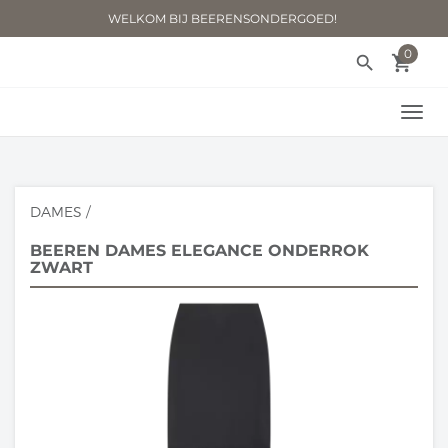
WELKOM BIJ BEERENSONDERGOED!
0
search
local_grocery_store
TOGG
NAVI
DAMES
/
BEEREN DAMES ELEGANCE ONDERROK
ZWART